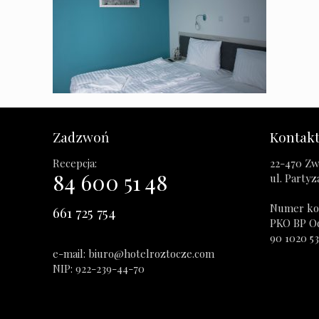
Zadzwoń
Kontak
Recepcja:
22-470 Zw
84 600 51 48
ul. Party
Numer ko
661 725 754
PKO BP O
90 1020 5
e-mail: biuro@hotelroztocze.com
NIP: 922-239-44-70