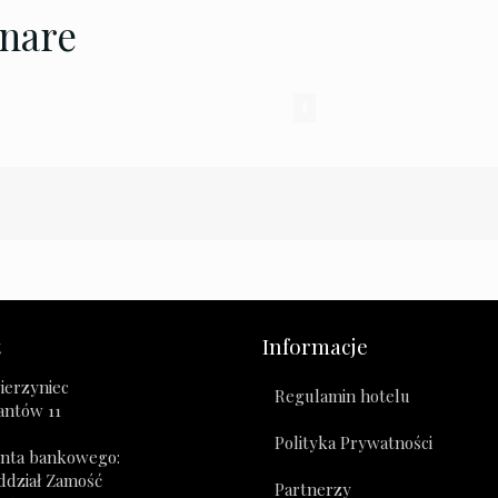
rnare
t
Informacje
ierzyniec
Regulamin hotelu
zantów 11
Polityka Prywatności
nta bankowego:
ddział Zamość
Partnerzy