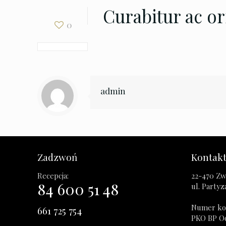
Curabitur ac o
0
admin
Zadzwoń
Kontak
Recepcja:
22-470 Zw
84 600 51 48
ul. Party
Numer ko
661 725 754
PKO BP O