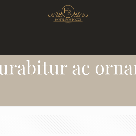
urabitur ac orna