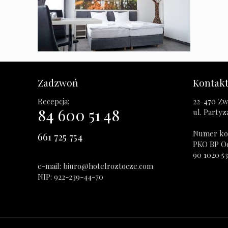
Zadzwoń
Kontak
Recepcja:
22-470 Zw
84 600 51 48
ul. Party
Numer ko
661 725 754
PKO BP O
90 1020 5
e-mail: biuro@hotelroztocze.com
NIP: 922-239-44-70