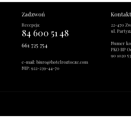
Zadzwoń
Kontak
Recepcja:
22-470 Zw
84 600 51 48
ul. Party
Numer ko
661 725 754
PKO BP O
90 1020 5
e-mail: biuro@hotelroztocze.com
NIP: 922-239-44-70